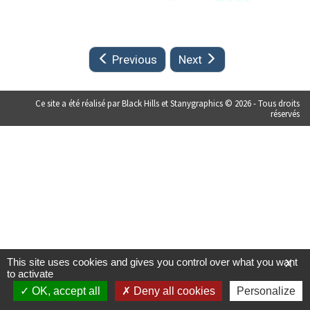
Previous
Next
Ce site a été réalisé par
Black Hills
et Stanygraphics © 2026 - Tous droits
réservés
This site uses cookies and gives you control over what you want
X
to activate
OK, accept all
Deny all cookies
Personalize